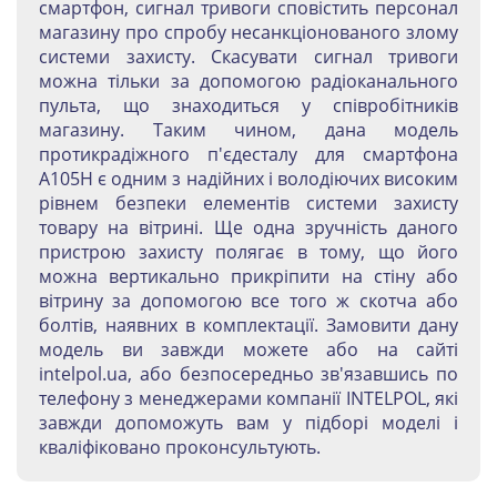
смартфон, сигнал тривоги сповістить персонал
магазину про спробу несанкціонованого злому
системи захисту. Скасувати сигнал тривоги
можна тільки за допомогою радіоканального
пульта, що знаходиться у співробітників
магазину. Таким чином, дана модель
протикрадіжного п'єдесталу для смартфона
А105Н є одним з надійних і володіючих високим
рівнем безпеки елементів системи захисту
товару на вітрині. Ще одна зручність даного
пристрою захисту полягає в тому, що його
можна вертикально прикріпити на стіну або
вітрину за допомогою все того ж скотча або
болтів, наявних в комплектації. Замовити дану
модель ви завжди можете або на сайті
intelpol.ua, або безпосередньо зв'язавшись по
телефону з менеджерами компанії INTELPOL, які
завжди допоможуть вам у підборі моделі і
кваліфіковано проконсультують.