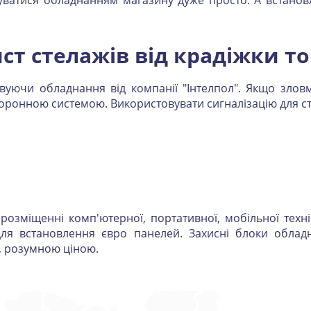
туватися обладнанням магазину дуже просто. А встанов
ст стелажів від крадіжки т
овуючи обладнання від компанії "Інтелпол". Якщо злов
хоронною системою. Використовувати сигналізацію для ст
озміщенні комп'ютерної, портативної, мобільної технік
 для встановлення євро панелей. Захисні блоки облад
, розумною ціною.