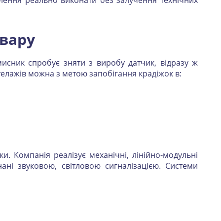
лення реально виконати без залучення технічних
овару
мисник спробує зняти з виробу датчик, відразу ж
елажів можна з метою запобігання крадіжок в:
и. Компанія реалізує механічні, лінійно-модульні
нані звуковою, світловою сигналізацією. Системи