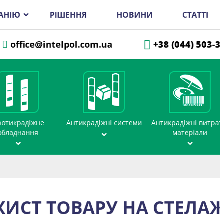
АНІЮ
РІШЕННЯ
НОВИНИ
СТАТТІ
office@intelpol.com.ua
+38 (044) 503-
отикрадіжне
Антикрадіжні системи
Антикрадіжні витра
обладнання
матеріали
ХИСТ ТОВАРУ НА СТЕЛА