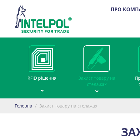
ПРО КОМП
RFID рішення
Захист товару на
Пр
стелажах
Головна
/
Захист товару на стелажах
ЗА