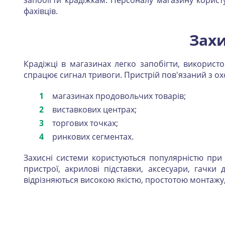
запобігти крадіжкам. Персоналу магазину корис
фахівців.
Захи
Крадіжці в магазинах легко запобігти, використ
спрацює сигнал тривоги. Пристрій пов'язаний з о
магазинах продовольчих товарів;
виставкових центрах;
торгових точках;
ринкових сегментах.
Захисні системи користуються популярністю при р
пристрої, акрилові підставки, аксесуари, гачки
відрізняються високою якістю, простотою монтажу