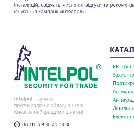
інсталяцій, свідчать численні відгуки та рекоменд
існування компанії «Інтелпол».
КАТАЛ
RFID ріш
Захист т
Протикр
Антикрад
Intelpol
– купити
Антикрад
протикрадіжне обладнання в
Лічильни
Києві за найкращими цінами!
Електрон
Пн-Пт: з 9:30 до 18:30