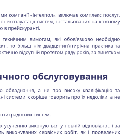
и компанії «Інтелпол», включає комплекс послуг,
йної експлуатації систем, інстальованих на кожному
о в прейскуранті.
 технічним вимогам, які обов'язково необхідно
ті, то більш ніж двадцятип’ятирічна практика та
рактично відсутній протягом ряду років, за винятком
ичного обслуговування
о обладнання, а не про високу кваліфікацію та
ні системи, скоріше говорить про їх недоліки, а не
протикрадіжних систем.
їх усуненню виконуються у повній відповідності за
 виконуваних сервісних робіт, як і проведених