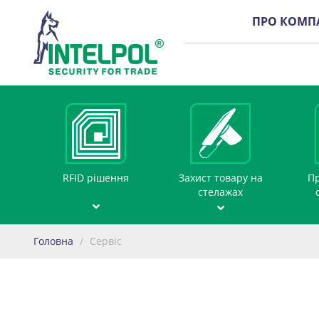
ПРО КОМП
RFID рішення
Захист товару на
Пр
стелажах
Головна
/
Сервіс