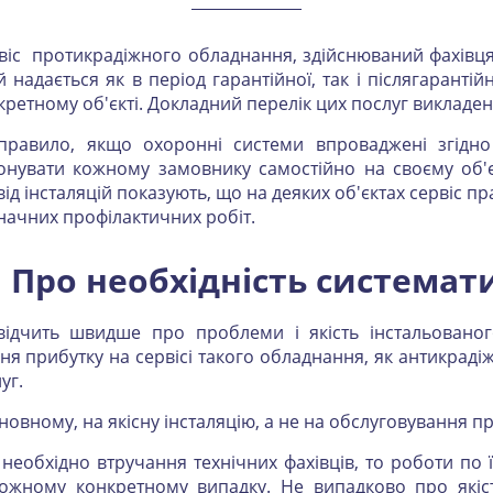
віс протикрадіжного обладнання, здійснюваний фахівцям
й надається як в період гарантійної, так і післягаранті
кретному об'єкті. Докладний перелік цих послуг викладен
правило, якщо охоронні системи впроваджені згідно
онувати кожному замовнику самостійно на своєму об'єк
від інсталяцій показують, що на деяких об'єктах сервіс п
начних профілактичних робіт.
Про необхідність системат
свідчить швидше про проблеми і якість інстальованог
я прибутку на сервісі такого обладнання, як антикрадіж
уг.
основному, на якісну інсталяцію, а не на обслуговування 
і необхідно втручання технічних фахівців, то роботи по 
ожному конкретному випадку. Не випадково про якість