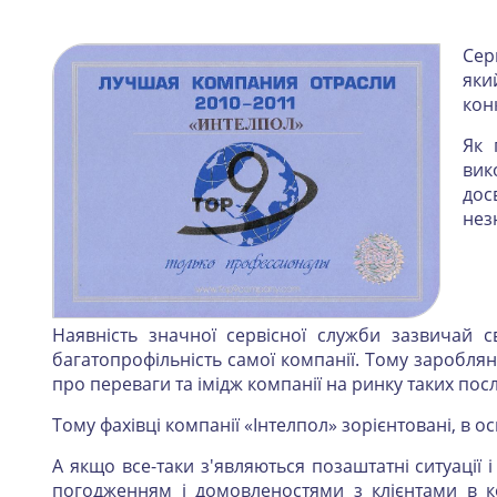
Сер
яки
кон
Як 
вик
дос
нез
Наявність значної сервісної служби зазвичай 
багатопрофільність самої компанії. Тому зароблянн
про переваги та імідж компанії на ринку таких посл
Тому фахівці компанії «Інтелпол» зорієнтовані, в 
А якщо все-таки з'являються позаштатні ситуації 
погодженням і домовленостями з клієнтами в к