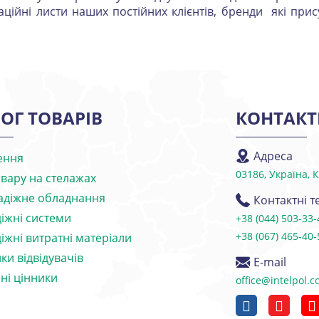
аційні листи наших постійних клієнтів, бренди які прису
ОГ ТОВАРІВ
КОНТАКТ
Адреса
ення
03186, Україна, 
овару на стелажах
адіжне обладнання
Контактні 
іжні системи
+38 (044) 503-33-
+38 (067) 465-40-
іжні витратні матеріали
ки відвідувачів
E-mail
ні цінники
office@intelpol.