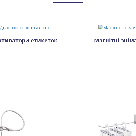
ктиватори етикеток
Магнітні знім