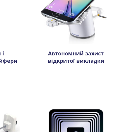
 і
Автономний захист
ейфери
відкритої викладки