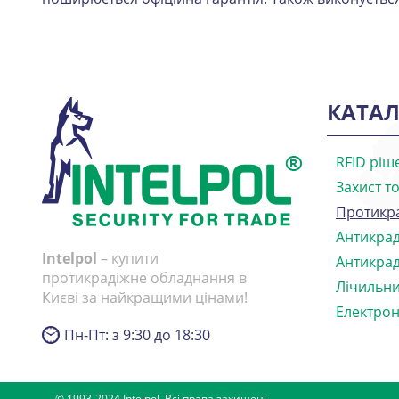
КАТАЛ
RFID ріш
Захист т
Протикр
Антикрад
Intelpol
– купити
Антикрад
протикрадіжне обладнання в
Лічильни
Києві за найкращими цінами!
Електрон
Пн-Пт: з 9:30 до 18:30
© 1993-2024 Intelpol. Всі права захищені.