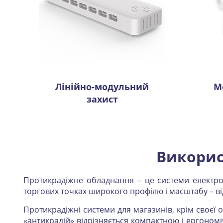
Лінійно-модульний
М
захист
Викорис
Протикрадіжне обладнання – це системи електрон
торгових точках широкого профілю і масштабу – в
Протикрадіжні системи для магазинів, крім своєї 
«антикрадій» відрізняється компактною і ергоном