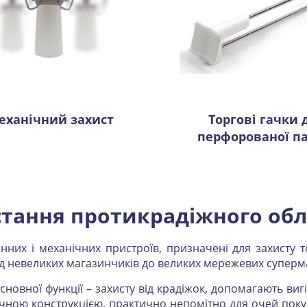
еханічний захист
Торгові гачки 
перфорованої п
тання протикрадіжного об
них і механічних пристроїв, призначені для захисту т
ід невеликих магазинчиків до великих мережевих суперма
основної функції – захисту від крадіжок, допомагають в
ічною конструкцією, практично непомітно для очей пок