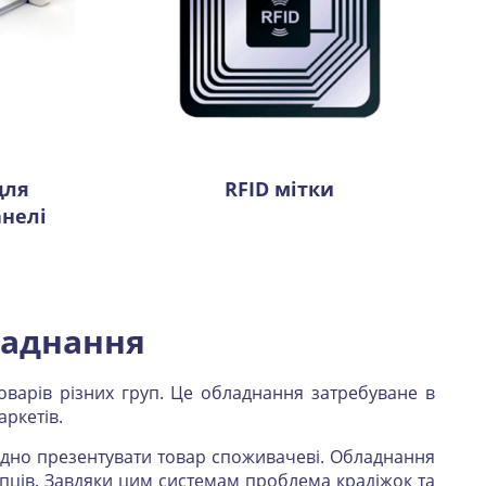
для
RFID мітки
анелі
ладнання
оварів різних груп. Це обладнання затребуване в
ркетів.
игідно презентувати товар споживачеві. Обладнання
упців. Завдяки цим системам проблема крадіжок та