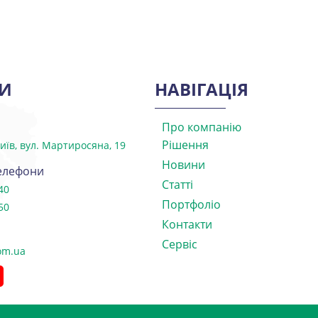
И
НАВІГАЦІЯ
Про компанію
Рішення
Київ, вул. Мартиросяна, 19
Новини
телефони
Статті
40
Портфоліо
50
Контакти
Сервіс
com.ua