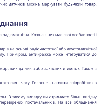
тких датчиків можна маркувати будь-який товар,
аднання
 радіомагнітна. Кожна з них має свої особливості і
арів на основі радіочастотної або акустомагнітної
алу. Приміром, антикражка може інтегруватися до
 жорстких датчиків або захисних етикеток. Також з
ато сил і часу. Головне - навчити співробітників
ом. В такому випадку ви отримаєте більш вигідну
 і перевірених постачальників. На все обладнання