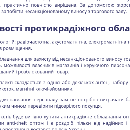
адок, практично повністю вирішена. За допомогою жорс
 запобігти несанкціонованому виносу з торгового залу.
ості протикрадіжного обл
огій: радіочастотна, акустомагнітна, електромагнітна та
ов розміщення.
обладнання для захисту від несанкціонованого виносу тов
ють можливості власників магазинів і керуючого персон
роданий і розблокований товар.
лекті складається з однієї або декількох антен, набору
кеток, магнітні ключі-зйомники.
 для навчання персоналу вам не потрібно витрачати баг
 яким чином перевірити підозрілого покупця.
етів буде вигідно купити антикрадіжне обладнання опт
еми anti-theft оптом і в роздріб, тільки від надійних
 оперативна доставка по всій Україні.