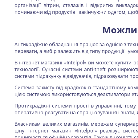
організації вітрин, стелажів і відкритих викл
починаючи від продуктів і закінчуючи одягом, щоб
Можлив
Антикрадіжне обладнання працює за однією з технол
переваги, а вибір залежить від типу продукції і ум
В інтернет магазині «Intelpol» ви можете купити 
технології. Сучасні системи anti-theft розширю
системи підрахунку відвідувачів, підраховувати п
Система захисту від крадіжок в стандартному комп
цією системою використовуються деактиватори ети
Протикрадіжні системи прості в управлінні, тому
оперативно реагувати на спрацьовування і знати,
Власникам великих магазинів, мережам супермарк
ціну. Інтернет магазин «Intelpol» реалізує сист
поширюється офіційна гарантія. Також виконується