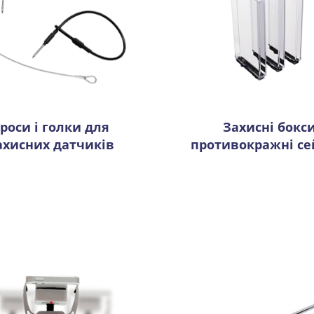
Троси і голки для
Захисні бокси
ахисних датчиків
противокражні с