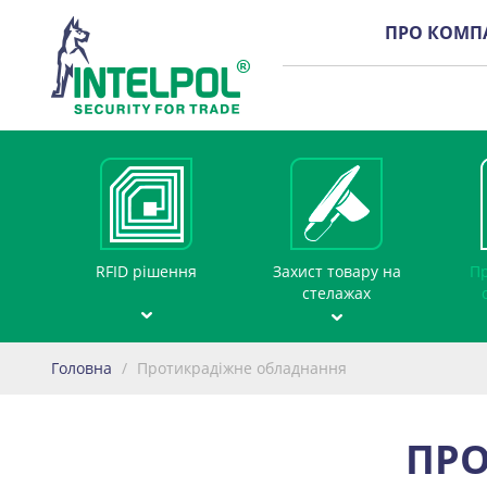
ПРО КОМП
RFID рішення
Захист товару на
Пр
стелажах
Головна
/
Протикрадіжне обладнання
ПРО