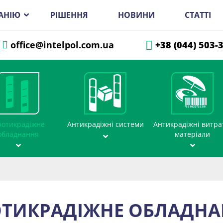
АНІЮ
РІШЕННЯ
НОВИНИ
СТАТТІ
office@intelpol.com.ua
+38 (044) 503-
отикрадіжне
Антикрадіжні системи
Антикрадіжні витра
обладнання
матеріали
ТИКРАДІЖНЕ ОБЛАДН