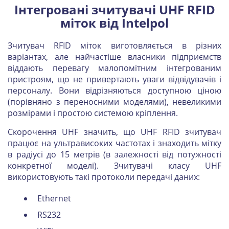
Інтегровані зчитувачі UHF RFID
міток від Intelpol
Зчитувач RFID міток виготовляється в різних
варіантах, але найчастіше власники підприємств
віддають перевагу малопомітним інтегрованим
пристроям, що не привертають уваги відвідувачів і
персоналу. Вони відрізняються доступною ціною
(порівняно з переносними моделями), невеликими
розмірами і простою системою кріплення.
Скорочення UHF значить, що UHF RFID зчитувач
працює на ультрависоких частотах і знаходить мітку
в радіусі до 15 метрів (в залежності від потужності
конкретної моделі). Зчитувачі класу UHF
використовують такі протоколи передачі даних:
Ethernet
RS232