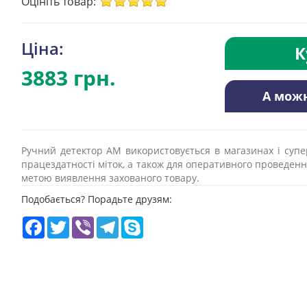
Оцініть товар:
Ціна:
К
3883 грн.
А мож
Ручний детектор АМ використовується в магазинах і супе
працездатності міток, а також для оперативного проведення
метою виявлення захованого товару.
Подобається? Порадьте друзям:
Facebook
Twitter
Viber
Telegram
Skype