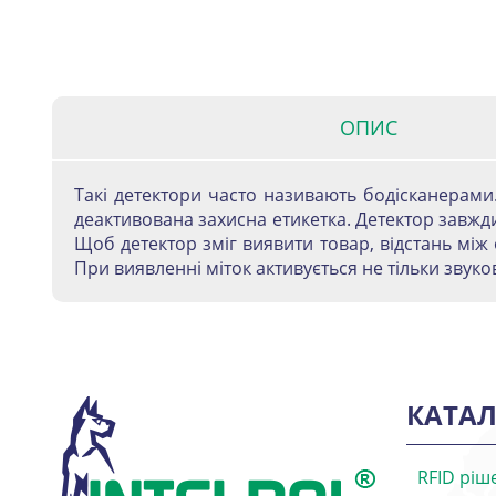
ОПИС
Такі детектори часто називають бодісканерами
деактивована захисна етикетка. Детектор завжди
Щоб детектор зміг виявити товар, відстань мі
При виявленні міток активується не тільки звуков
КАТАЛ
RFID ріш