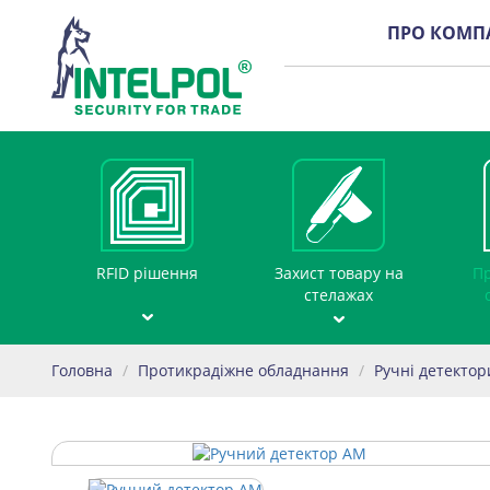
ПРО КОМП
RFID рішення
Захист товару на
Пр
стелажах
Головна
/
Протикрадіжне обладнання
/
Ручні детектор