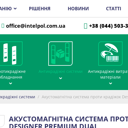
АНІЮ
РІШЕННЯ
НОВИНИ
СТАТТІ
office@intelpol.com.ua
+38 (044) 503-
отикрадіжне
Антикрадіжні системи
Антикрадіжні витра
обладнання
матеріали
икрадіжні системи
/
Акустомагнітна система проти крадіжок De
АКУСТОМАГНІТНА СИСТЕМА ПРО
DESIGNER PREMIUM DUAL