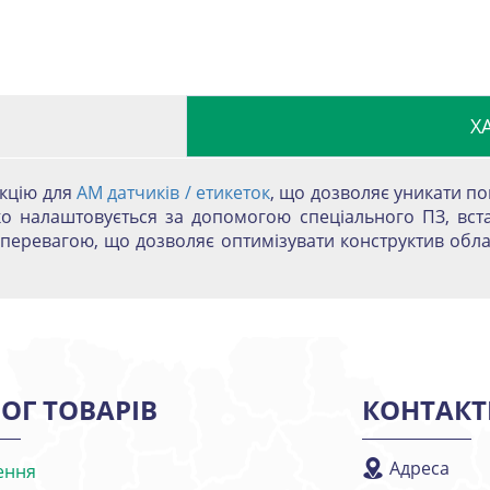
Х
екцію для
АМ датчиків / етикеток
, що дозволяє уникати п
гко налаштовується за допомогою спеціального ПЗ, вст
перевагою, що дозволяє оптимізувати конструктив облад
ОГ ТОВАРІВ
КОНТАКТ
Адреса
ення