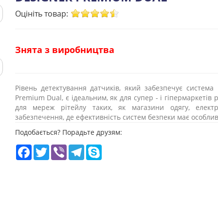
Оцініть товар:
Знята з виробництва
Рівень детектування датчиків, який забезпечує система 
Premium Dual, є ідеальним, як для супер - і гіпермаркетів р
для мереж рітейлу таких, як магазини одягу, елект
забезпечення, де ефективність систем безпеки має особли
Подобається? Порадьте друзям:
Facebook
Twitter
Viber
Telegram
Skype