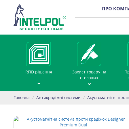
ПРО КОМП
RFID рішення
Захист товару на
Пр
стелажах
Головна
/
Антикрадіжні системи
/
Акустомагнітні прот