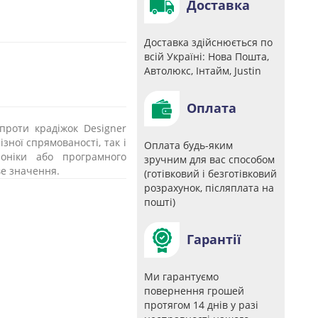
Доставка
Доставка здійснюється по
всій Україні: Нова Пошта,
Автолюкс, Інтайм, Justin
Оплата
проти крадіжок Designer
ізної спрямованості, так і
Оплата будь-яким
роніки або програмного
зручним для вас способом
ве значення.
(готівковий і безготівковий
розрахунок, післяплата на
пошті)
Гарантії
Ми гарантуємо
повернення грошей
протягом 14 днів у разі