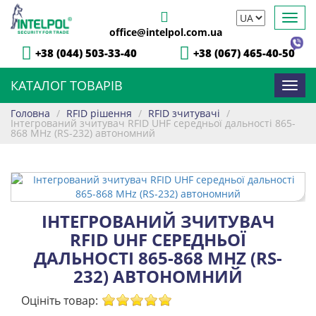
Toggl
office@intelpol.com.ua
navig
+38 (044) 503-33-40
+38 (067) 465-40-50
КАТАЛОГ ТОВАРІВ
Toggl
navig
Головна
/
RFID рішення
/
RFID зчитувачі
/
Інтегрований зчитувач RFID UHF середньої дальності 865-
868 MHz (RS-232) автономний
ІНТЕГРОВАНИЙ ЗЧИТУВАЧ
RFID UHF СЕРЕДНЬОЇ
ДАЛЬНОСТІ 865-868 MHZ (RS-
232) АВТОНОМНИЙ
Оцініть товар: