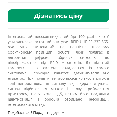
Дізнатись ціну
Інтегрований високошвидкісний (до 100 разів / сек)
ультрависокочастотний зчитувач RFID UHF RS-232 865-
868 MHz заснований на повністю власному
ефективному принципі роботи, який полягає в
алгоритмі цифрової обробки сигналів, що
відображаються від RFID міток-тегів. Як цілісний
комплекс, RFID система складається із самого
зчитувача, необхідної кількості датчиків-тегів або
етикеток. При появі мітки або якоїсь кількості міток в
зоні випромінювання сигналу від рідера-зчитувача,
сигнал відбивається міткою і знову приймається
пристроєм, після чого відбувається його подальша
ідентифікація і обробка отриманої інформації,
інтегрованої в мітку.
Подобається? Порадьте друзям: