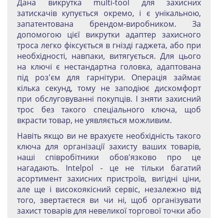
Дана викрутка multi-tool для захисних
затискачів купується окремо, і є унікальною,
запатентована брендом-виробником. За
допомогою цієї викрутки адаптер захисного
троса легко фіксується в гнізді гаджета, або при
необхідності, навпаки, витягується. Для цього
на ключі є нестандартна головка, адаптована
під роз'єм для гарнітури. Операція займає
кілька секунд, тому не заподіює дискомфорт
при обслуговуванні покупців. І зняти захисний
трос без такого спеціального ключа, щоб
вкрасти товар, не уявляється можливим.
Навіть якщо ви не врахуєте необхідність такого
ключа для організації захисту ваших товарів,
наші співробітники обов'язково про це
нагадають. Intelpol - це не тільки багатий
асортимент захисних пристроїв, вигідні ціни,
але ще і високоякісний сервіс, незалежно від
того, звертаєтеся ви чи ні, щоб організувати
захист товарів для невеликої торгової точки або