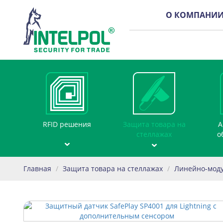
О КОМПАНИ
RFID решения
Защита товара на
А
стеллажах
о
Главная
/
Защита товара на стеллажах
/
Линейно-мод