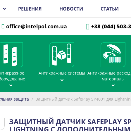
И
РЕШЕНИЯ
НОВОСТИ
СТАТЬИ
office@intelpol.com.ua
+38 (044) 503-
нтикражное
Антикражные системы
Антикражные расхо
борудование
материалы
ульная защита
/
Защитный датчик SafePlay SP4001 для Lightni
ЗАЩИТНЫЙ ДАТЧИК SAFEPLAY SP
LIGHTNING С ДОПОЛНИТЕЛЬНЫМ