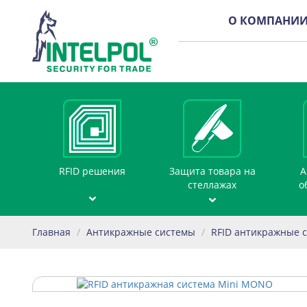
О КОМПАНИ
RFID решения
Защита товара на
А
стеллажах
о
Главная
/
Антикражные системы
/
RFID антикражные 