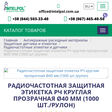
Toggl
office@intelpol.com.ua
navig
+38 (044) 503-33-40
+38 (067) 465-40-50
КАТАЛОГ ТОВАРОВ
Toggl
navig
Главная
/
Антикражные расходные материалы
/
Защитные датчики и этикетки
/
Радиочастотные этикетки и датчики
/
Радиочастотная защитная этикетка РЧ круглая прозрачная
Ø40 ММ (1000 шт./рулон)
РАДИОЧАСТОТНАЯ ЗАЩИТНАЯ
ЭТИКЕТКА РЧ КРУГЛАЯ
ПРОЗРАЧНАЯ Ø40 ММ (1000
ШТ./РУЛОН)